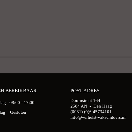
CH BEREIKBAAR
POST-ADRES
Doornstraat 164
jdag
08:00 - 17:00
2584 AN - Den Haag
(0031) (0)6 45734101
ondag
Gesloten
info@verhelst-vakschilders.nl